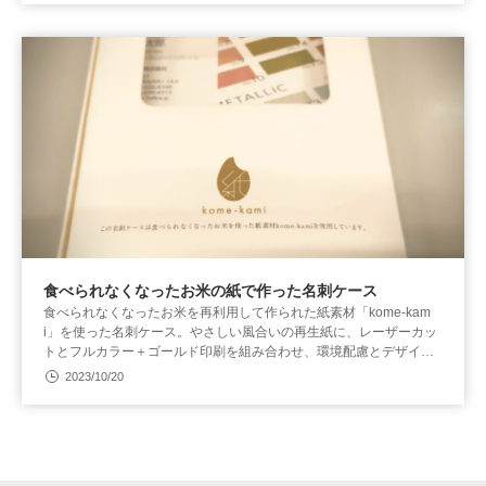
食べられなくなったお米の紙で作った名刺ケース
食べられなくなったお米を再利用して作られた紙素材「kome-kam
i」を使った名刺ケース。やさしい風合いの再生紙に、レーザーカッ
トとフルカラー＋ゴールド印刷を組み合わせ、環境配慮とデザイン
性を両立しました。フードロス削減やSDGsの取り組みとしても注目
2023/10/20
の一品です。