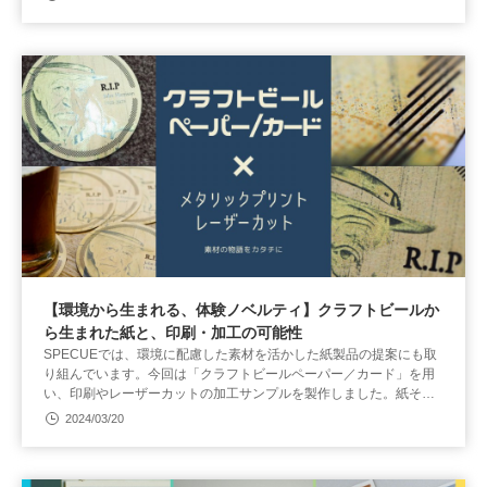
【環境から生まれる、体験ノベルティ】クラフトビールか
ら生まれた紙と、印刷・加工の可能性
SPECUEでは、環境に配慮した素材を活かした紙製品の提案にも取
り組んでいます。今回は「クラフトビールペーパー／カード」を用
い、印刷やレーザーカットの加工サンプルを製作しました。紙その
ものの持つストーリーと、加工技術がかけ合わさることで生まれる
2024/03/20
新しい表現をご紹介します。