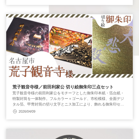
荒子観音寺様／前田利家公 切り絵御朱印三点セット
荒子観音寺様の前田利家公をモチーフとした御朱印本紙・箔台紙・
特製封筒を一体制作。フルカラー＋ゴールド、市松模様、全面デジ
タル箔、甲冑封筒の切り文字とニス加工により、飾れる御朱印セッ
トとして仕上げました。
2026/04/09