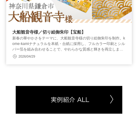
大船観音寺様／切り絵御朱印【宝船】
新春の華やかさをテーマに、大船観音寺様の切り絵御朱印を制作。k
ome-kamiナチュラルを本紙・台紙に採用し、フルカラー印刷とシル
バー箔を組み合わせることで、やわらかな質感と輝きを両立しまし
た。レーザーカットと重ね構造により奥行きを持たせた制作事例で
2026/04/29
す。