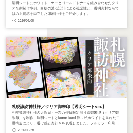
透明シートにホワイトトナーとゴールドトナーを組み合わせたクリ
ア名刺制作事例。白版の濃淡設計による視認性と、透明素材ならで
はの上質感を両立した印刷仕様をご紹介します。
2026/07/08
札幌諏訪神社様／クリア御朱印【透明シートver.】
札幌諏訪神社様の天赦日・一粒万倍日限定切り絵御朱印（クリア御
朱印）を制作。透明シートとkome-kami 浮世絵ホワイトを重ねた二
層構造により、透け感と奥行きを表現しました。フルカラー印刷と
レーザーカットを組み合わせた制作事例です。
2026/05/28