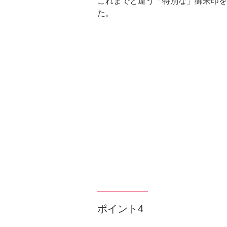
これまでと違う「特別な」御朱印を
た。
ポイント4