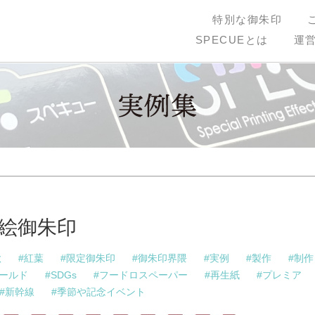
特別な御朱印
SPECUEとは
運
絵御朱印
秋
紅葉
限定御朱印
御朱印界隈
実例
製作
制作
ールド
SDGs
フードロスペーパー
再生紙
プレミア
新幹線
季節や記念イベント