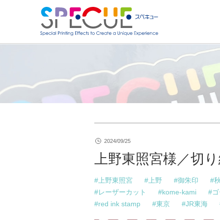
2024/09/25
上野東照宮様／切り
上野東照宮
上野
御朱印
レーザーカット
kome-kami
ゴ
red ink stamp
東京
JR東海