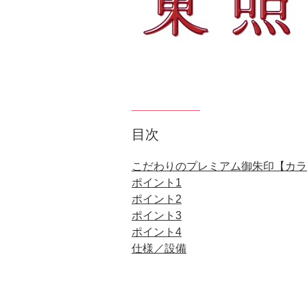
目次
こだわりのプレミアム御朱印【カラフ
ポイント1
ポイント2
ポイント3
ポイント4
仕様／設備