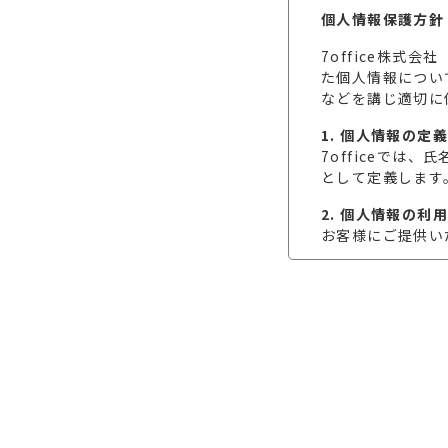
個人情報保護方針
7office株式
た個人情報につい
などを講じ適切に
1. 個人情報の定
7officeで
として定義します
2. 個人情報の利
お客様にご提供い
3. 個人情報の取
お客様の個人情報
す。
4.個人情報の利用
7officeが取
利用いたします。
■利用目的の範囲
1.業務上の連絡を