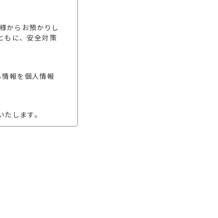
お客様からお預かりし
ともに、安全対策
る情報を個人情報
いたします。
報を取得いたしま
利用目的の範囲｣内で