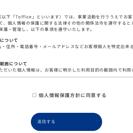
会社（以下「7office」といいます）では、事業活動を行ううえで
て、個人情報の保護に関する法律その他の関係法令を遵守すると
保護・管理し、以下の事項を遵守いたします。
義について
は、氏名・住所・電話番号・メールアドレスなどお客様個人を特定出来
。
用範囲について
ただいた個人情報は、お客様に明示した利用目的の範囲内で利用
得について
を取得する際には、取得目的を事前に通知し必要最小限の個人情
個人情報保護方針に同意する
目的
得した個人情報は、7officeの正当な事業の範囲において、以下の｢
について
行う場合