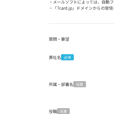
・メールソフトによっては、自動フ
・「7card.jp」ドメインからの
質問・要望
貴社名
所属・部署名
役職