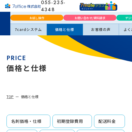
055-235-
4348
月曜日～金曜日（土日祝
お試し操作
お問い合わせ/資料請求
デジ
休）
9:00-18:00
※年末
年始を除く
7cardシステム
価格と仕様
お客様の声
よく
PRICE
価格と仕様
TOP
価格と仕様
名刺価格・仕様
初期登録費用
配送料金