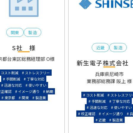
関東
製造
S社 様
近畿
製造
京都台東区
総務経理部 O様
新生電子株式会社
コスト削減
ストレスフリー
兵庫県尼崎市
手間削減
丁寧な対応
業務部総務課 阪上 様
迅速な対応
使いやすい
校正確認
イメージ通り
納期
コスト削減
ストレスフリ
東京都
関東
製造業
手間削減
丁寧な対応
迅速な対応
使いやすい
校正確認
イメージ通り
近畿
製造業