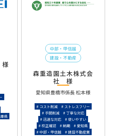
中部・甲信越
建設・不動産
 様
森重造園土木株式会
コス
社 様
手
迅
愛知県豊橋市
係長 松本様
校正確
ー
コスト削減
ストレスフリー
手間削減
丁寧な対応
兵庫県
迅速な対応
使いやすい
校正確認
納期
愛知県
中部・甲信越
建設不動産業