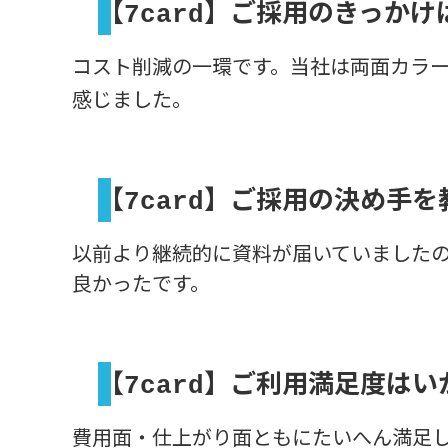
【
】ご採用のきっかけ
7card
コスト削減の一環です。当社は両面カラ
感じました。
【
】ご採用の決め手を
7card
以前より継続的に資料が届いていました
良かったです。
【
】ご利用満足度はい
7card
費用面・仕上がり面ともにたいへん満足