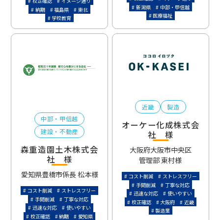
校正確認
イメージ通り
新潟県
中部・甲信越
納期
福島県
東北
医療福祉
学校教育
近畿
製造
中部・甲信越
オーケー化成株式会
建設・不動産
社 様
森重造園土木株式会
大阪府大阪市中央区
社 様
管理部 東村様
愛知県豊橋市
係長 松本様
コスト削減
ストレスフリー
手間削減
丁寧な対応
コスト削減
ストレスフリー
迅速な対応
使いやすい
手間削減
丁寧な対応
校正確認
大阪府
近畿
迅速な対応
使いやすい
製造業
校正確認
納期
愛知県