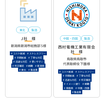
東北
製造
J社 様
中国・四国
製造
新潟県新潟市
総務部 S様
西村電機工業有限会
社 様
コスト削減
ストレスフリー
手間削減
丁寧な対応
鳥取県鳥取市
迅速な対応
使いやすい
代表取締役 下園様
校正確認
納期
新潟県
東北
製造業
コスト削減
ストレスフリー
手間削減
丁寧な対応
迅速な対応
校正確認
イメージ通り
納期
鳥取県
中国・四国
製造業