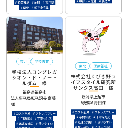
中部・甲信越
製造業
校正確認
納期
東京都
関東
卸売小売業
東北
学校教育
東北
医療福祉
学校法人コングレガ
株式会社くびき野ラ
シオン・ド・ノート
イフスタイル研究所
ルダム 様
サンクス高田 様
福島県福島市
新潟県上越市
法人事務局庶務課長 齋藤
総務課 青田様
様
コスト削減
ストレスフリー
コスト削減
ストレスフリー
手間削減
丁寧な対応
手間削減
丁寧な対応
迅速な対応
使いやすい
迅速な対応
使いやすい
校正確認
イメージ通り