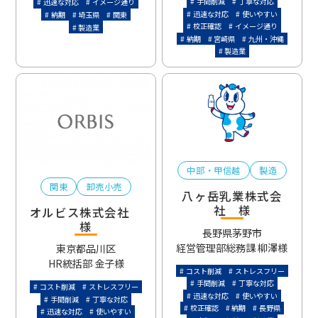
手間削減
丁寧な対応
迅速な対応
イメージ通り
迅速な対応
使いやすい
納期
埼玉県
関東
校正確認
イメージ通り
製造業
納期
宮崎県
九州・沖縄
製造業
中部・甲信越
製造
関東
卸売小売
八ヶ岳乳業株式会
社 様
オルビス株式会社
様
長野県茅野市
経営管理部総務課 柳澤様
東京都品川区
HR統括部 金子様
コスト削減
ストレスフリー
手間削減
丁寧な対応
コスト削減
ストレスフリー
迅速な対応
使いやすい
手間削減
丁寧な対応
校正確認
納期
長野県
迅速な対応
使いやすい