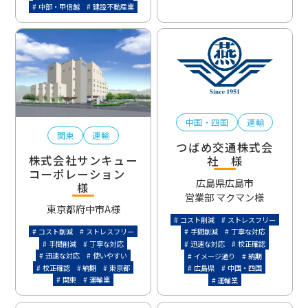
中部・甲信越
建設不動産業
中国・四国
運輸
関東
運輸
つばめ交通株式会
株式会社サンキュー
社 様
コーポレーション
広島県広島市
様
営業部 マクマン様
東京都府中市
A様
コスト削減
ストレスフリー
コスト削減
ストレスフリー
手間削減
丁寧な対応
手間削減
丁寧な対応
迅速な対応
校正確認
迅速な対応
使いやすい
イメージ通り
納期
校正確認
納期
東京都
広島県
中国・四国
関東
運輸業
運輸業