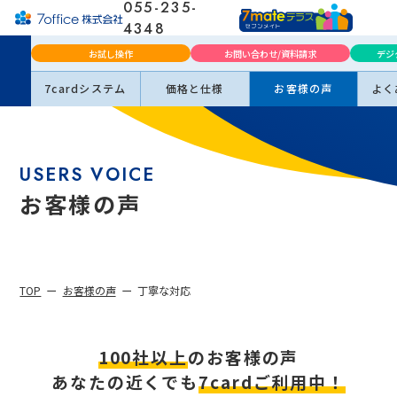
055-235-
4348
月曜日～金曜日（土日祝
お試し操作
お問い合わせ/資料請求
デジ
休）
9:00-18:00
※年末
年始を除く
7cardシステム
価格と仕様
お客様の声
よく
USERS VOICE
お客様の声
TOP
お客様の声
丁寧な対応
100社以上
のお客様の声
あなたの近くでも
7cardご利用中！